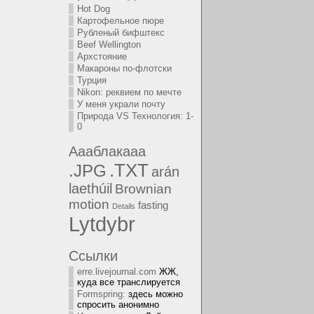
Hot Dog
Картофельное пюре
Рубленый бифштекс
Beef Wellington
Архстояние
Макароны по-флотски
Турция
Nikon: реквием по мечте
У меня украли почту
Природа VS Технология: 1-
0
Аааблакааа
.TXT
.JPG
arán
laethúil
Brownian
motion
fasting
Details
Lytdybr
Ссылки
erre.livejournal.com
ЖЖ,
куда все транслируется
Formspring:
здесь можно
спросить анонимно